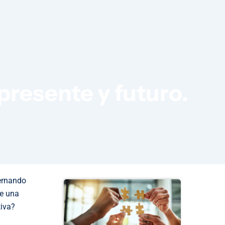
presente y futuro.
Fernando
ue una
tiva?