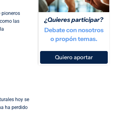
e pioneros
¿Quieres participar?
 como las
la
Debate con nosotros
o propón temas.
Quiero aportar
turales hoy se
na ha perdido