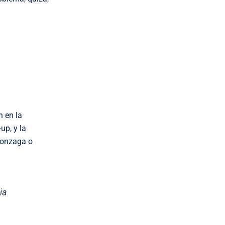
n en la
up, y la
Gonzaga o
ia