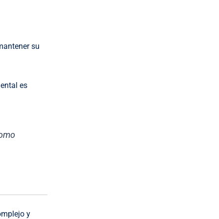
 mantener su
ental es
 como
omplejo y