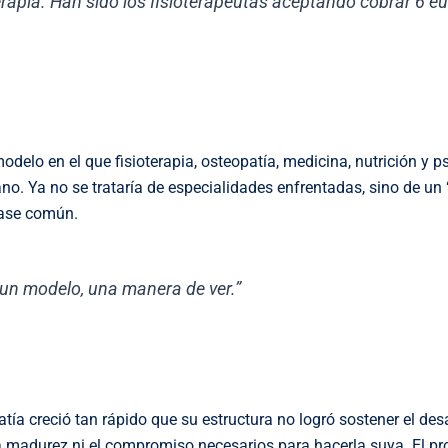
erapia. Han sido los fisioterapeutas aceptando cobrar 6 e
odelo en el que fisioterapia, osteopatía, medicina, nutrición y p
ano. Ya no se trataría de especialidades enfrentadas, sino de un
base común.
, un modelo, una manera de ver.”
ía creció tan rápido que su estructura no logró sostener el desa
a madurez ni el compromiso necesarios para hacerla suya. El pr