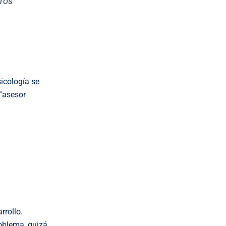
uros
sicología se
 “asesor
rrollo.
oblema, quizá,