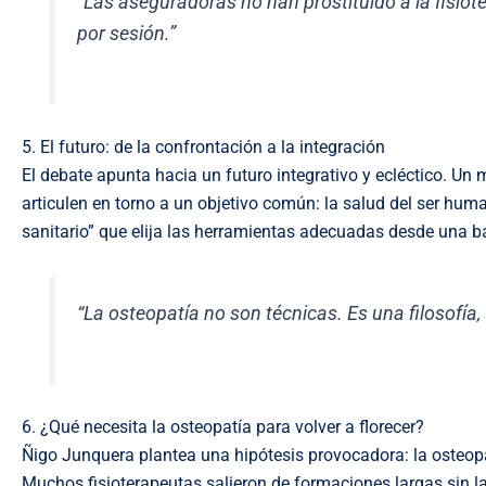
“Las aseguradoras no han prostituido a la fisiot
por sesión.”
5. El futuro: de la confrontación a la integración
El debate apunta hacia un futuro integrativo y ecléctico. Un m
articulen en torno a un objetivo común: la salud del ser hum
sanitario” que elija las herramientas adecuadas desde una 
“La osteopatía no son técnicas. Es una filosofía
6. ¿Qué necesita la osteopatía para volver a florecer?
Ñigo Junquera plantea una hipótesis provocadora: la osteopat
Muchos fisioterapeutas salieron de formaciones largas sin l