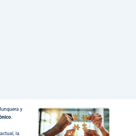
 Junquera y
rónico
.
actual, la