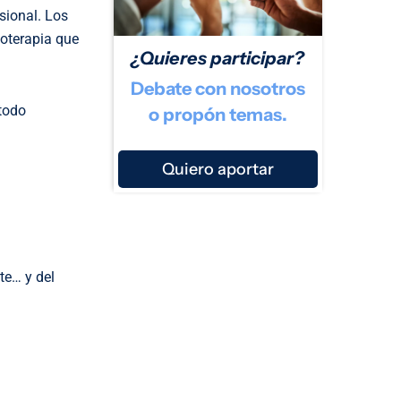
sional. Los
ioterapia que
¿Quieres participar?
Debate con nosotros
“todo
o propón temas.
Quiero aportar
te… y del